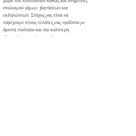
χώρο του λουλουδιού καθώς και υπηρεσίες
στολισμού γάμων, βαπτίσεων και
εκδηλώσεων. Στόχος μας είναι να
παρέχουμε στους πελάτες μας προϊόντα με
άριστη ποιότητα και την καλύτερη
εξυπηρέτηση από το κατάστημα μας στην
Πρέβεζα.
Πληροφορίες
Προιόντα
Γάμος
Βάπτιση
Επικοινωνία
Επικοινωνία